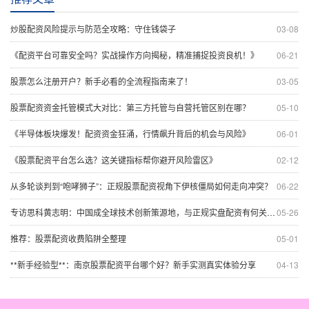
炒股配资风险提示与防范全攻略：守住钱袋子
03-08
《配资平台可靠安全吗？实战操作方向揭秘，精准捕捉投资良机！》
06-21
股票怎么注册开户？新手必看的全流程指南来了！
03-05
股票配资资金托管模式大对比：第三方托管与自营托管区别在哪？
05-10
《半导体板块爆发！配资资金狂涌，行情飙升背后的机会与风险》
06-01
《股票配资平台怎么选？这关键指标帮你避开风险雷区》
02-12
从多轮谈判到“咆哮狮子”：正规股票配资视角下伊核僵局如何走向冲突？
06-22
专访思科黄志明：中国成全球技术创新策源地，与正规实盘配资有何关联？
05-26
推荐：股票配资收费陷阱全整理
05-01
**新手经验型**：南京股票配资平台哪个好？新手实测真实体验分享
04-13