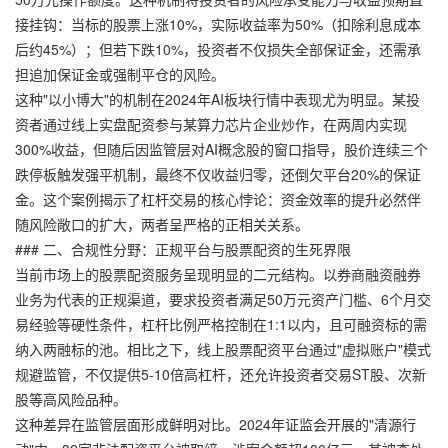
接挂钩：当标的股票上涨10%，实际收益率为50%（扣除利息成本
后约45%）；但若下跌10%，投资者不仅损失全部保证金，还需承
担追加保证金或强制平仓的风险。
这种"以小博大"的机制在2024年AI板块行情中表现尤为明显。某投
资者通过线上实盘配资参与某算力芯片企业炒作，在两周内实现
300%收益，但随后因监管层对AI概念股的窗口指导，股价连续三个
跌停板触发强平机制，最终不仅收益归零，还倒欠平台20%的保证
金。这个案例揭示了杠杆交易的核心悖论：资金效率的提升必然伴
随风险敞口的扩大，两者呈严格的正相关关系。
### 二、合规性分野：正规平台与股票配资的生死界限
当前市场上的股票配资服务呈现明显的二元结构。以券商融资融券
业务为代表的正规渠道，要求投资者满足50万元资产门槛、6个月交
易经验等硬性条件，杠杆比例严格控制在1:1以内，且可融资标的需
纳入两融标的池。相比之下，线上股票配资平台通过"虚拟账户"模式
规避监管，不仅提供5-10倍高杠杆，还允许投资者交易ST股、次新
股等高风险品种。
这种差异在监管层面形成鲜明对比。2024年证监会开展的"清源行