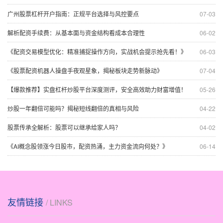
广州股票杠杆开户指南：正规平台选择与风控要点
07-03
解析配资手续费：从基本面与资金结构看成本合理性
06-02
《配资交易模型优化：精准捕捉操作方向，实战机会提示抢先看！》
06-03
《股票配资机器人操盘手夜观星象，揭秘板块走势新脉动》
07-04
【爆款推荐】实盘杠杆炒股平台深度测评，安全高效助力财富增值！
05-26
炒股一年翻倍可能吗？揭秘短线翻倍的真相与风险
04-22
股票传承全解析：股票可以继承给家人吗？
04-02
《AI概念股领涨今日股市，配资热涌，主力资金流向何处？》
06-14
友情链接
/ LINKS