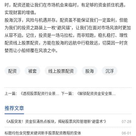
时，配资还能让我们在市场机会来临时，有足够的资金抓住机遇，
实现财富的增值。
股海沉浮，风险与机遇并存。配资虽不能保证我们一定盈利，但能
为我们的投资之路装上一枚“避风锚”，让我们在面对市场风浪时更加
从容不迫。记住，投资是一场马拉松，而非短跑，稳扎稳打、理性
配资线上股票配资，方能在股海的远航中行稳致远，切莫因一时贪
婪而让小船倾覆在风浪之中。
配资
被套
线上股票配资
股海
沉浮
上一篇：
《透视股票配资行业景气度，解锁实战投资决策与机会方向！》
下一篇：
《解锁配资资金安全策略：精准操作方向，把握实战机会稳盈》
推荐文章
《A股突发！资金狂涌热点板块，揭秘股票风险管理新“避雷术”》
07-28
标题均包含完整关键词新手股票配资教程的变体
06-01