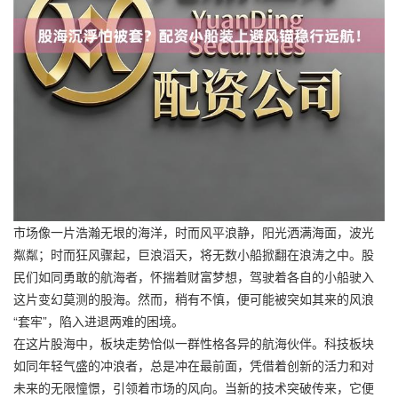
市场像一片浩瀚无垠的海洋，时而风平浪静，阳光洒满海面，波光
粼粼；时而狂风骤起，巨浪滔天，将无数小船掀翻在浪涛之中。股
民们如同勇敢的航海者，怀揣着财富梦想，驾驶着各自的小船驶入
这片变幻莫测的股海。然而，稍有不慎，便可能被突如其来的风浪
“套牢”，陷入进退两难的困境。
在这片股海中，板块走势恰似一群性格各异的航海伙伴。科技板块
如同年轻气盛的冲浪者，总是冲在最前面，凭借着创新的活力和对
未来的无限憧憬，引领着市场的风向。当新的技术突破传来，它便