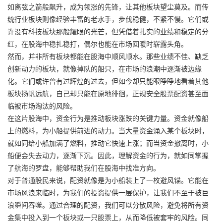
如离弦之箭般飙升，成为领涨的先锋，让其他板块望尘莫及。而传
统行业板块则像经验丰富的老水手，步伐稳健，不紧不慢。它们或
许没有科技板块那般耀眼的光芒，但凭借着扎实的业绩和稳定的分
红，在股海中稳扎稳打，偶尔也能在市场回暖时崭露头角。
然而，并非所有板块都能在股海中顺风顺水。那些业绩不佳、缺乏
创新动力的板块，就像掉队的船只，在市场的浪潮中逐渐被边缘
化。它们或许曾有过辉煌的过去，但如今却只能眼睁睁地看着其他
板块扬帆远航，自己却只能在原地徘徊，
正规安全股票配资
甚至面
临被市场淘汰的风险。
在这片股海中，资金行为是推动板块涨跌的关键力量。资金就像船
上的燃料，为小船提供前进的动力。当大量资金涌入某个板块时，
就如同给小船加满了燃料，推动它快速上涨；而当资金撤离时，小
船便会失去动力，逐渐下沉。因此，理解资金的行为，就如同掌握
了航海的罗盘，能够帮助我们在股海中找准方向。
对于普通股民来说，配资就像是为小船装上了一枚避风锚。它能在
市场风浪来临时，为我们的投资提供一层保护，让我们不至于被巨
浪瞬间吞噬。通过合理的配资，我们可以分散风险，避免将所有资
金集中投入到一个板块或一只股票上，从而降低被套牢的风险。同