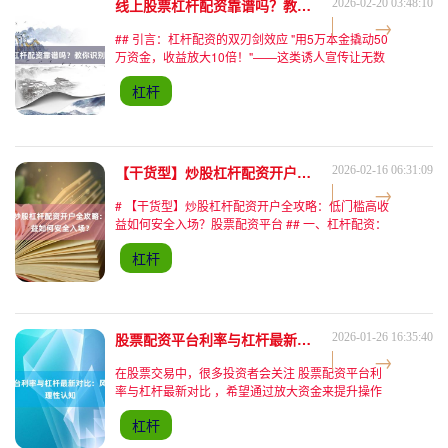
线上股票杠杆配资靠谱吗？教你识别优质平台！
2026-02-20 03:48:10
## 引言：杠杆配资的双刃剑效应 "用5万本金撬动50
万资金，收益放大10倍！"——这类诱人宣传让无数
股民对在线实盘配资心驰神往。但2023年银保监会
杠杆
数据显示，因配资纠纷引发的投诉量同比激增67%，
其
【干货型】炒股杠杆配资开户全攻略：低门槛高收益如何安全入场？
2026-02-16 06:31:09
# 【干货型】炒股杠杆配资开户全攻略：低门槛高收
益如何安全入场？股票配资平台 ## 一、杠杆配资：
股市放大器的双刃剑效应 "用10万本金撬动50万资
杠杆
金，盈利翻倍只需一个涨停板"——这是线上炒股配
资最吸
股票配资平台利率与杠杆最新对比：风险视角下的理性认知
2026-01-26 16:35:40
在股票交易中，很多投资者会关注 股票配资平台利
率与杠杆最新对比 ，希望通过放大资金来提升操作
空间。但在前100字里必须提醒一点：利率与杠杆并
杠杆
非“越低越高越好”，它们直接决定了风险暴露程度。
理解配资规则