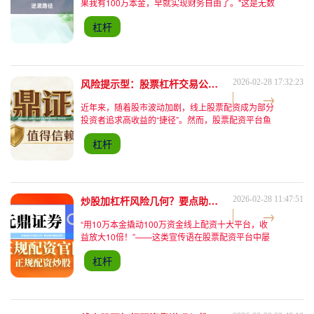
果我有100万本金，早就实现财务自由了。"这是无数
股民的感慨。但现实是，90%的散户资金量不足50
杠杆
万。当市场机会稍纵即逝，**线上股票配资**成为许
风险提示型：股票杠杆交易公司暗藏哪些风险？新手必知！
2026-02-28 17:32:23
近年来，随着股市波动加剧，线上股票配资成为部分
投资者追求高收益的“捷径”。然而，股票配资平台鱼
龙混杂，新手稍有不慎便可能陷入资金陷阱。本文结
杠杆
合真实案例与最新数据，揭秘实盘配资平台背后的风
险，并教你如何
炒股加杠杆风险几何？要点助你理性决策！
2026-02-28 11:47:51
“用10万本金撬动100万资金线上配资十大平台，收
益放大10倍！”——这类宣传语在股票配资平台中屡
见不鲜。加杠杆炒股，究竟是财富跃升的捷径，还是
杠杆
血本无归的陷阱？本文结合真实案例、最新数据及实
盘操作经验