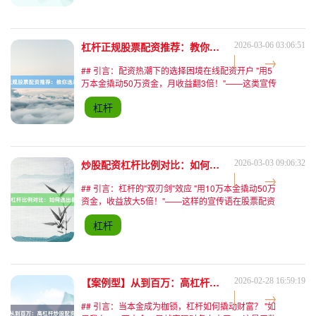
入本金归零
杠杆正规股票配资推荐：教你选对平台
2026-03-06 03:06:51
## 引言：配资热潮下的选择困境在线配资开户 "用5
万本金撬动50万资金，月收益翻3倍！"——这类宣传
语在股市波动期频繁刷屏。2023年A股日均成交额突
杠杆
破万亿的背景下，线上股票配资行业迎来爆发式增
长。
炒股配资杠杆比例对比：如何选出最优方案？
2026-03-03 09:06:32
## 引言：杠杆的"双刃剑"效应 "用10万本金撬动50万
资金，收益放大5倍！"——这样的宣传语在股票配资
平台屡见不鲜。杠杆比例作为配资的核心参数，直接
杠杆
影响投资收益与风险。然而，2023年某实盘配资平
【案例型】从到百万：高杠杆炒股配资推荐的真实逆袭路径
2026-02-28 16:59:19
## 引言：当本金成为枷锁，杠杆如何撬动财富？ "如